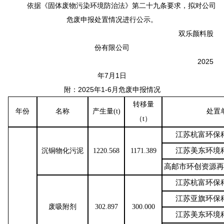
依据《固体废物污染环境防治法》第二十九条要求，拟对公司
危废申报处置情况进行公示。
双乐颜料股
份有限公司
2025
年7月1日
附：2025年1-6月危废申报情况
转移量
年份
名称
产生量
(t)
处置
（
t）
江苏杭富环保
江苏美东环境
沉铜物化污泥
1220.568
1171.389
高邮市环创资源再
江苏杭富环保
江苏亚旗环保
废吸附剂
302.897
300.000
江苏美东环境