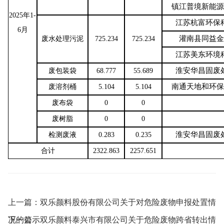
镇江普境新能源
2025年1-
江苏杭富环保
6月
灌南县同益金
废水处理污泥
725.234
725.234
江苏美东环境
淮安华昌固废
废包装袋
68.777
55.689
南通天地和环保
废溶剂桶
5.104
5.104
废布袋
0
0
废树脂
0
0
淮安华昌固废
检测废液
0.283
0.235
合计
2322.863
2257.651
上一篇：
双乐颜料股份有限公司关于对危险废物申报处置情
况的公示
下一篇：
双乐颜料泰兴市有限公司关于危险废物跨省转出情