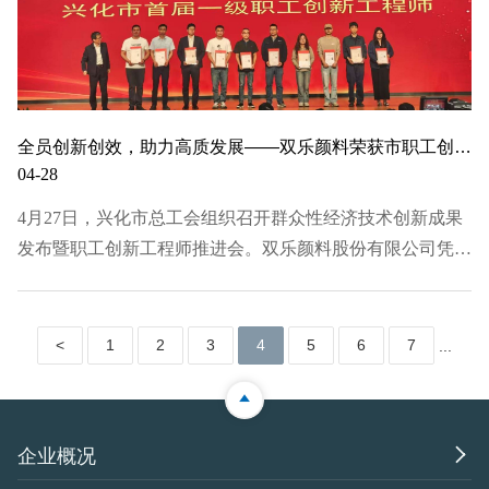
全员创新创效，助力高质发展——双乐颜料荣获市职工创新型企业称号
04-28
4月27日，兴化市总工会组织召开群众性经济技术创新成果
发布暨职工创新工程师推进会。双乐颜料股份有限公司凭借
卓越的创新实践与人才培育成果，获评2024年度兴化市职工
创新型企业，史庆乐获评兴化市首届一级职工创新工程师，
并获得职工技术性应用类优秀成果奖；戚加忠等4名员工…
<
1
2
3
4
5
6
7
...
18
>

企业概况