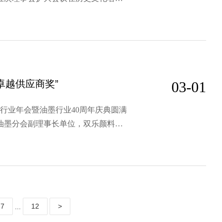
业的120余位专家学者、企业代表齐
中国石油和化学工业联合会李彬副会
卓越供应商奖”
03-01
墨行业年会暨油墨行业40周年庆典圆满
油墨分会副理事长单位，双乐颜料以
质量，荣获“油墨行业卓越供应商
十年，携手共创新篇章”为主题，回顾
7
12
>
...