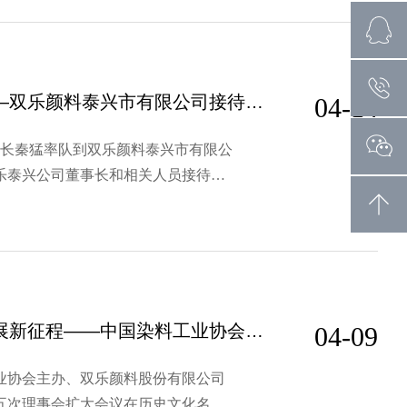
向新求质，数字赋能 ——双乐颜料泰兴市有限公司接待泰州市领导调研
04-14
市长秦猛率队到双乐颜料泰兴市有限公
乐泰兴公司董事长和相关人员接待。
企业发展现状、产业布局、生产经营
息化领域的建设。双乐泰兴公司为提
同绘行业新蓝图 共启发展新征程——中国染料工业协会九届五次理事会扩大会议在扬州召开
04-09
料工业协会主办、双乐颜料股份有限公司
五次理事会扩大会议在历史文化名城