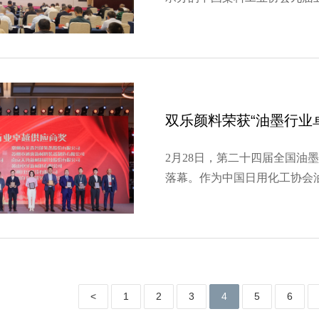
扬州隆重召开。来自全国染料行
聚一堂，共商行业发展大计。
长和双乐颜料董事长杨汉洲…
双乐颜料荣获“油墨行业
2月28日，第二十四届全国油
落幕。作为中国日用化工协会
优异的产品性能和突出的服务
奖”。本届年会以“墨彩飞扬四
了中国油墨行业40年发展…
<
1
2
3
4
5
6