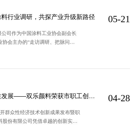
涂料行业调研，共探产业升级新路径
05-21
份有限公司作为中国涂料工业协会副会长
业协会主办的“走访调研、把脉问
程参与，实地走访河南省内的16家标
势，共商合作新篇。 调研发现，河南
全员创新创效，助力高质发展——双乐颜料荣获市职工创新型企业称号
04-28
召开群众性经济技术创新成果发布暨职
料股份有限公司凭借卓越的创新实践
年度兴化市职工创新型企业，史庆乐获
程师，并获得职工技术性应用类优秀