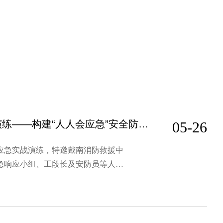
双乐颜料组织防火应急演练——构建“人人会应急”安全防线，筑牢安全管理铜墙铁壁
05-26
应急实战演练，特邀戴南消防救援中
急响应小组、工段长及安防员等人员
泄漏与火灾处置，多维度检验应急预
力。本次演练严格遵循“预防为主、防