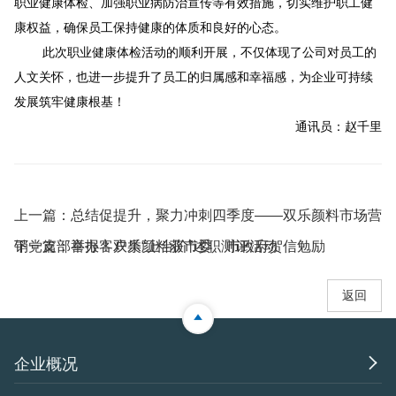
职业健康体检、加强职业病防治宣传等有效措施，切实维护职工健
康权益，确保员工保持健康的体质和良好的心态。
此次职业健康体检活动的顺利开展，不仅体现了公司对员工的
人文关怀，也进一步提升了员工的归属感和幸福感，为企业可持续
发展筑牢健康根基！
通讯员：赵千里
上一篇：
总结促提升，聚力冲刺四季度——双乐颜料市场营
销党支部举办客户类“上台阶”述职测评活动
下一篇：
喜报！双乐颜料获市委、市政府贺信勉励
返回

企业概况