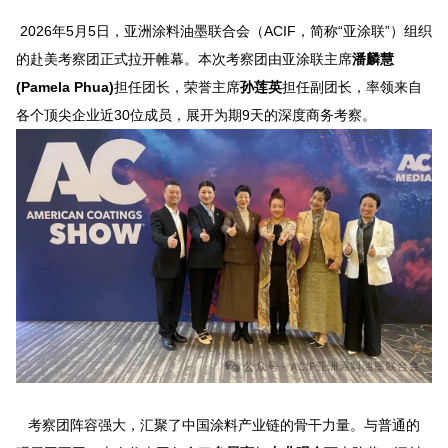
2026年
5
月
5
日
，亚洲涂料油墨联合会（
ACIF
，简称
“
亚涂联
”
）组织
的赴美考察团正式拉开帷幕。本次考察团由亚涂联主席
潘麟慧
(Pamela Phua)
担任团长，荣誉主席
孙莲英
担任副团长，率领来自
各个顶尖企业近
30
位成员，展开为期
9
天的深度商务考察。
考察团阵容强大，汇聚了中国涂料产业链的骨干力量。
与普通的