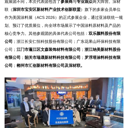
观展团不同，本次代表团包含了
参展商
与
专业观众
两大阵营。
深材
联
（
深圳市宝安区新材料产业技术创新联盟
）旗下的多家会员单位
作为美国涂料展（ACS 2026）的正式参展企业，通过
亚涂联
统一规
划、预订了优质展位，向全球市场展示了中国涂料原材料及产品的
核心竞争力
。其他参观团
的具体代表公司包括：
双乐颜料股份有限
公司
；浙江长安仁恒科技股份有限公司
；广东花果山环保科技有限
公司
；
江门市蓬江区文森装饰材料有限公司
；
浙江纳美新材料股份
有限公司
；
韶关市瑞晟新材料科技有限公司
；
罗浮塔涂料科技有限
公司
；
郴州市汇创新材料有限公司及深材联
。