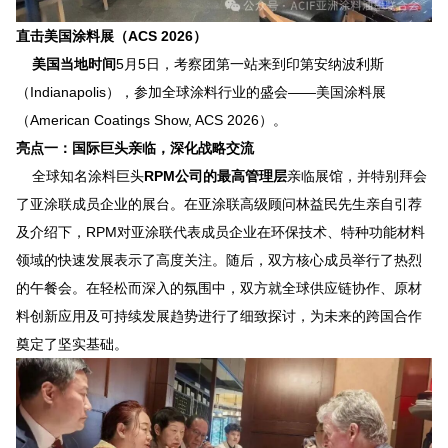
直击美国涂料展（
ACS 2026
）
美国当地时间
5
月
5
日，考察团第一站来到印第安纳波利斯
（
Indianapolis
），参加全球涂料行业的盛会
——
美国涂料展
（
American Coatings Show, ACS 2026
）。
亮点一：国际巨头亲临，深化战略交流
全球知名涂料巨头
RPM
公司的最高管理层
亲临展馆，并特别拜会
了亚涂联成员企业的展台。在亚涂联高级顾问林益民先生亲自引荐
及介绍下，
RPM
对亚涂联代表成员企业在环保技术、特种功能材料
领域的快速发展表示了高度关注。随后，双方核心成员举行了热烈
的午餐会。在轻松而深入的氛围中，双方就全球供应链协作、原材
料创新应用及可持续发展趋势进行了细致探讨，为未来的跨国合作
奠定了坚实基础。