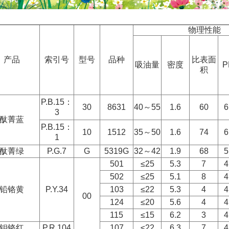
物理性能
产品
索引号
型号
品种
比表面
吸油量
密度
积
P.B.15
：
30
8631
40
～
55
1.6
60
3
酞菁蓝
P.B.15
：
10
1512
35
～
50
1.6
74
6
1
酞菁绿
P.G.7
G
5319G
32
～
42
1.9
68
5
501
≤
25
5.3
7
502
≤
25
5.1
8
铅铬黄
P.Y.34
103
≤
22
5.3
4
00
124
≤
20
5.6
4
115
≤
15
6.2
3
钼铬红
P.R.104
107
≤
22
6.3
7