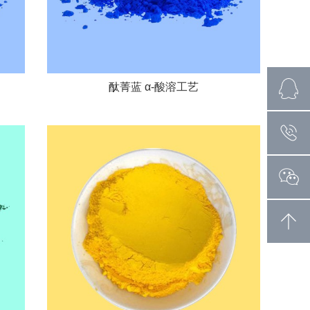
酞菁蓝 α-酸溶工艺