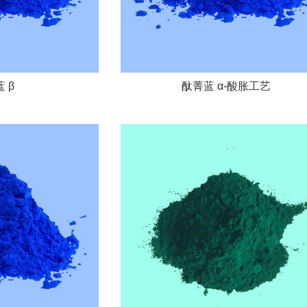
 β
酞菁蓝 α-酸胀工艺